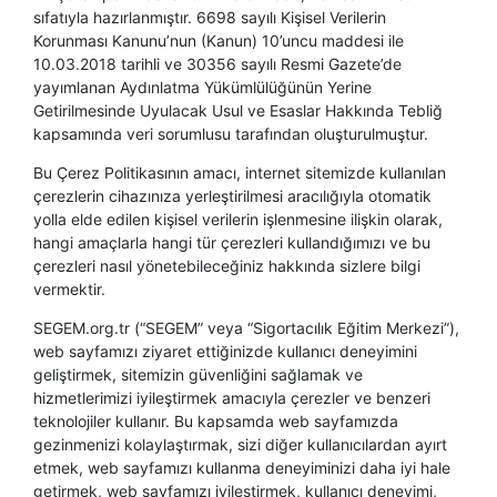
sıfatıyla hazırlanmıştır. 6698 sayılı Kişisel Verilerin
Korunması Kanunu’nun (Kanun) 10’uncu maddesi ile
10.03.2018 tarihli ve 30356 sayılı Resmi Gazete’de
yayımlanan Aydınlatma Yükümlülüğünün Yerine
Getirilmesinde Uyulacak Usul ve Esaslar Hakkında Tebliğ
kapsamında veri sorumlusu tarafından oluşturulmuştur.
Bu Çerez Politikasının amacı, internet sitemizde kullanılan
çerezlerin cihazınıza yerleştirilmesi aracılığıyla otomatik
yolla elde edilen kişisel verilerin işlenmesine ilişkin olarak,
hangi amaçlarla hangi tür çerezleri kullandığımızı ve bu
çerezleri nasıl yönetebileceğiniz hakkında sizlere bilgi
vermektir.
SEGEM.org.tr (“SEGEM” veya “Sigortacılık Eğitim Merkezi”),
web sayfamızı ziyaret ettiğinizde kullanıcı deneyimini
geliştirmek, sitemizin güvenliğini sağlamak ve
hizmetlerimizi iyileştirmek amacıyla çerezler ve benzeri
teknolojiler kullanır. Bu kapsamda web sayfamızda
gezinmenizi kolaylaştırmak, sizi diğer kullanıcılardan ayırt
etmek, web sayfamızı kullanma deneyiminizi daha iyi hale
getirmek, web sayfamızı iyileştirmek, kullanıcı deneyimi,