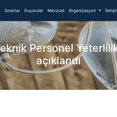
r
Sınavlar
Duyurular
Mevzuat
Organizasyon
İletiş
knik Personel Yeterlili
açıklandı