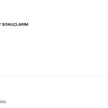
AV SONUÇLARIM
tir.