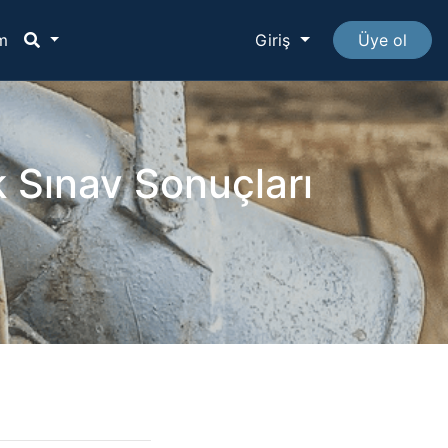
im
Giriş
Üye ol
k Sınav Sonuçları