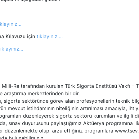
ıklayınız…
a Kılavuzu için
tıklayınız….
tıklayınız…
 Milli-Re tarafından kurulan Türk Sigorta Enstitüsü Vakfı – 
e araştırma merkezlerinden biridir.
 sigorta sektöründe görev alan profesyonellerin teknik bilg
örün mevcut istihdamının niteliğinin artırılması amacıyla, iht
gramları düzenleyerek sigorta sektörü kurumları ve ilgili d
da, sınav duyurusunu paylaştığımız Aktüerya programına iliş
r düzenlemekte olup, arzu ettiğiniz programlara www.tsev.
uda bulunabilirsiniz.