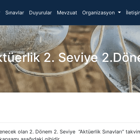
r
Sınavlar
Duyurular
Mevzuat
Organizasyon
İletiş
ktüerlik 2. Seviye 2.Dön
enecek olan 2. Dönem 2. Seviye “Aktüerlik Sınavları” takvi
kapsamı aşağıdaki gibidir.