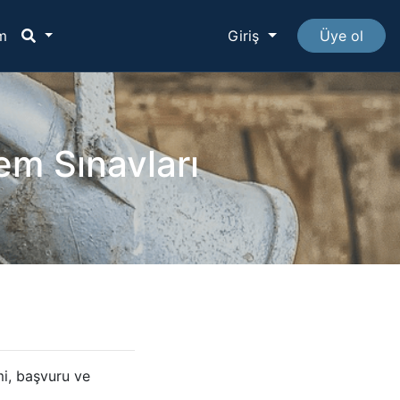
im
Giriş
Üye ol
em Sınavları
mi, başvuru ve