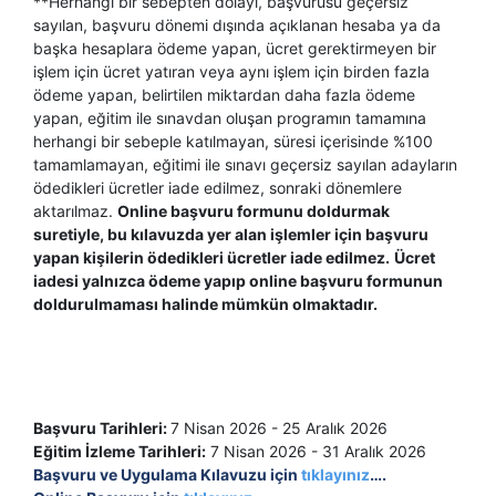
**
Herhangi bir sebepten dolayı, başvurusu geçersiz
sayılan, başvuru dönemi dışında açıklanan hesaba ya da
başka hesaplara ödeme yapan, ücret gerektirmeyen bir
işlem için ücret yatıran veya aynı işlem için birden fazla
ödeme yapan, belirtilen miktardan daha fazla ödeme
yapan, eğitim ile sınavdan oluşan programın tamamına
herhangi bir sebeple katılmayan, süresi içerisinde %100
tamamlamayan, eğitimi ile sınavı geçersiz sayılan adayların
ödedikleri ücretler iade edilmez, sonraki dönemlere
aktarılmaz.
Online başvuru formunu doldurmak
suretiyle, bu kılavuzda yer alan işlemler için başvuru
yapan kişilerin ödedikleri ücretler iade edilmez.
Ücret
iadesi yalnızca ödeme yapıp online başvuru formunun
doldurulmaması halinde mümkün olmaktadır.
Başvuru Tarihleri:
7 Nisan 2026 - 25 Aralık 2026
Eğitim İzleme Tarihleri:
7 Nisan 2026 - 31 Aralık 2026
Başvuru ve Uygulama Kılavuzu için
tıklayınız
….