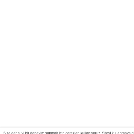
Size daha iyi bir deneyim sunmak için çerezleri kullanıyoruz. Siteyi kullanmaya 