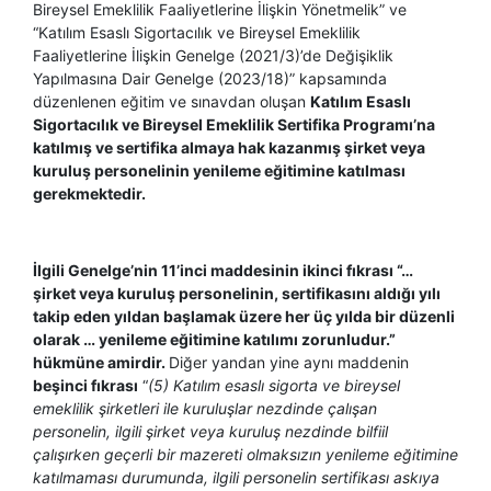
Bireysel Emeklilik Faaliyetlerine İlişkin Yönetmelik” ve
“Katılım Esaslı Sigortacılık ve Bireysel Emeklilik
Faaliyetlerine İlişkin Genelge (2021/3)’de Değişiklik
Yapılmasına Dair Genelge (2023/18)” kapsamında
düzenlenen eğitim ve sınavdan oluşan
Katılım Esaslı
Sigortacılık ve Bireysel Emeklilik Sertifika Programı’na
katılmış ve sertifika almaya hak kazanmış şirket veya
kuruluş personelinin yenileme eğitimine katılması
gerekmektedir.
İlgili Genelge’nin 11’inci maddesinin ikinci fıkrası “…
şirket veya kuruluş personelinin, sertifikasını aldığı yılı
takip eden yıldan başlamak üzere her üç yılda bir düzenli
olarak … yenileme eğitimine katılımı zorunludur.”
hükmüne amirdir.
Diğer yandan yine aynı maddenin
beşinci fıkrası
“
(5) Katılım esaslı sigorta ve bireysel
emeklilik şirketleri ile kuruluşlar nezdinde çalışan
personelin, ilgili şirket veya kuruluş nezdinde bilfiil
çalışırken geçerli bir mazereti olmaksızın yenileme eğitimine
katılmaması durumunda, ilgili personelin sertifikası askıya