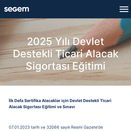
2025 Yılı Devlet
Destekli Ticari Alacak
Sigortası Eğitimi
İlk Defa Sertifika Alacaklar için Devlet Destekli Ticari
Alacak Sigortası Eğitimi ve Sınavı
07.01.2023 tarih ve 32066 sayılı Resmi Gazete’de